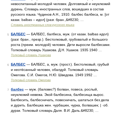
невоспитанный молодой человек. Долговязый и неуклюжий
дурень. Словарь иностранных слов, вошедших в состав
русского языка. Чудинов А.Н., 1910. балбес балбеса, м. [от
казак. balbas – идол] (разг. бран.,&#8230; …
Словарь иностранных слов русского языка
БАЛБЕС
— БАЛБЕС, балбеса, муж. (от казак. balbas идол)
5
(разг. бран., презр.). Бестолковый, грубоватый и большого
роста (преим. молодой) человек. Дети выросли балбесами.
Толковый словарь Ушакова. Д.Н. Ушаков. 1935 1940 …
Толковый словарь Ушакова
БАЛБЕС
— БАЛБЕС, а, муж. (прост.). Бестолковый, грубый
6
и неотёсанный человек, обалдуй. Толковый словарь
Ожегова. С.И. Ожегов, Н.Ю. Шведова. 1949 1992 …
Толковый словарь Ожегова
балбес
— муж. (баловес?) болван, повеса, рослый,
7
неуклюжий невежа. Экой балбесина, балбесища вырос.
Балбесить, балбесничать, повесничать, шататься без дела
и дурить. Балбешка жен. чурбашек, чурка, болвашек; | ·об.
дурак. Толковый словарь Даля. В.И. Даль.&#8230; …