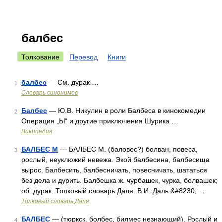
балбес
Толкование
Перевод
Книги
балбес
— См. дурак …
1
Словарь синонимов
Балбес
— Ю.В. Никулин в роли Балбеса в кинокомедии
2
Операция „Ы“ и другие приключения Шурика …
Википедия
БАЛБЕС М
— БАЛБЕС М. (баловес?) болван, повеса,
3
рослый, неуклюжий невежа. Экой балбесина, балбесища
вырос. Балбесить, балбесничать, повесничать, шататься
без дела и дурить. Балбешка ж. чурбашек, чурка, болвашек;
об. дурак. Толковый словарь Даля. В.И. Даль.&#8230; …
Толковый словарь Даля
БАЛБЕС
— (тюркск. болбес, билмес незнающий). Рослый и
4