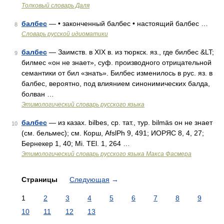
Толковый словарь Даля
балбес
— • законченный балбес • настоящий балбес …
8
Словарь русской идиоматики
балбес
— Заимств. в XIX в. из тюркск. яз., где билбес &LT;
9
билмес «он не знает», суф. производного отрицательной
семантики от бил «знать». Билбес изменилось в рус. яз. в
балбес, вероятно, под влиянием синонимических балда,
болван …
Этимологический словарь русского языка
балбес
— из казах. bilbes, ср. тат., тур. bilmäs он не знает
10
(см. бельмес); см. Корш, AfslPh 9, 491; ИОРЯС 8, 4, 27;
Бернекер 1, 40; Mi. TEl. 1, 264 …
Этимологический словарь русского языка Макса Фасмера
Страницы
Следующая
→
1
2
3
4
5
6
7
8
9
10
11
12
13